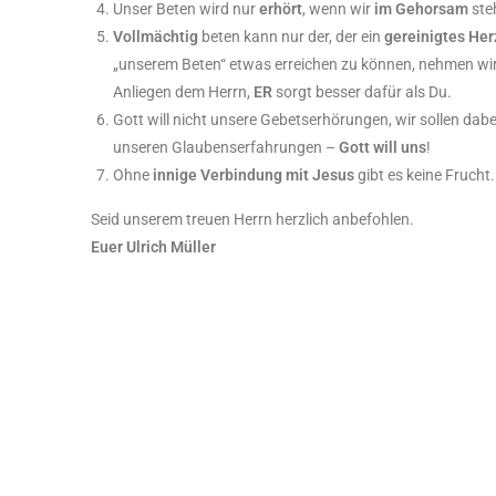
Unser Beten wird nur
erhört
, wenn wir
im Gehorsam
ste
Vollmä
chtig
beten kann nur der, der ein
gereinigtes He
„unserem Beten“ etwas erreichen zu können, nehmen wir 
Anliegen dem Herrn,
ER
sorgt besser dafür als Du.
Gott will nicht unsere Gebetserhörungen, wir sollen dabei
unseren Glaubenserfahrungen –
Gott will uns
!
Ohne
innige Verbindung mit Jesus
gibt es keine Frucht
Seid unserem treuen Herrn herzlich anbefohlen.
Euer Ulrich Müller