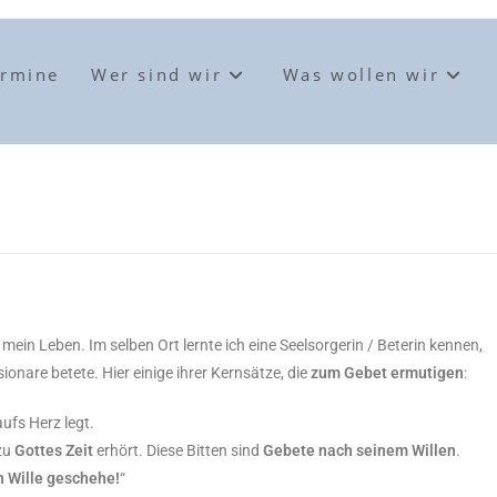
ermine
Wer sind wir
Was wollen wir
in Leben. Im selben Ort lernte ich eine Seelsorgerin / Beterin kennen,
sionare betete. Hier einige ihrer Kernsätze, die
zum Gebet ermutigen
:
ufs Herz legt.
zu
Gottes Zeit
erhört. Diese Bitten sind
Gebete nach seinem Willen
.
n Wille geschehe!
“