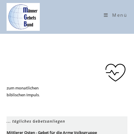
Zum
Inhalt
Menü
springen
zum monatlichen
biblischen Impuls
.
... tägliches Gebetsanliegen
Mittlerer Osten - Gebet für die Arme Volksgruppe